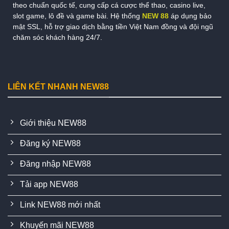
theo chuẩn quốc tế, cung cấp cá cược thể thao, casino live,
slot game, lô đề và game bài. Hệ thống
NEW 88
áp dụng bảo
mật SSL, hỗ trợ giao dịch bằng tiền Việt Nam đồng và đội ngũ
chăm sóc khách hàng 24/7.
LIÊN KẾT NHANH NEW88
Giới thiệu NEW88
Đăng ký NEW88
Đăng nhập NEW88
Tải app NEW88
Link NEW88 mới nhất
Khuyến mãi NEW88