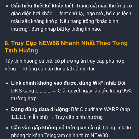
Dấu hiệu thiết kế khác biệt:
Trang giả mạo thường có
giao diện hơi khác — font chữ lạ, logo mờ, bố cục lệch,
màu sắc không khớp. Nếu trang trông “khác bình
thường”, đừng nhập bất kỳ thông tin nào.
6. Truy Cập NEW88 Nhanh Nhất Theo Từng
Tình Huống
Tùy tình huống cụ thể, có phương án truy cập phù hợp
riêng — không cần áp dụng tất cả mọi lúc:
Link chính không vào được, dùng Wi-Fi nhà:
Đổi
DNS sang 1.1.1.1 → Giải quyết ngay lập tức trong 95%
trường hợp
Đang dùng data di động:
Bật Cloudflare WARP (app
1.1.1.1 miễn phí) → Truy cập bình thường
Cần vào gấp không có thời gian cài gì:
Dùng link dự
phòng từ kênh Telegram chính thức NEW88