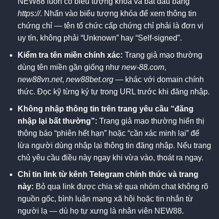
NEW88 luôn có biểu tượng khóa và bắt đầu bằng
https://
. Nhấn vào biểu tượng khóa để xem thông tin
chứng chỉ — tên tổ chức cấp chứng chỉ phải là đơn vị
uy tín, không phải “Unknown” hay “Self-signed”.
Kiểm tra tên miền chính xác:
Trang giả mạo thường
dùng tên miền gần giống như
new-88.com
,
new88vn.net
,
new88bet.org
— khác với domain chính
thức. Đọc kỹ từng ký tự trong URL trước khi đăng nhập.
Không nhập thông tin trên trang yêu cầu “đăng
nhập lại bất thường”:
Trang giả mạo thường hiển thị
thông báo “phiên hết hạn” hoặc “cần xác minh lại” để
lừa người dùng nhập lại thông tin đăng nhập. Nếu trang
chủ yêu cầu điều này ngay khi vừa vào, thoát ra ngay.
Chỉ tin link từ kênh Telegram chính thức và trang
này:
Bỏ qua link được chia sẻ qua nhóm chat không rõ
nguồn gốc, bình luận mạng xã hội hoặc tin nhắn từ
người lạ — dù họ tự xưng là nhân viên NEW88.