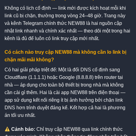
Không có lịch cố định — link mới được kích hoạt mỗi khi
link cũ bị chặn, thường trong vòng 24–48 giờ. Trang này
và kênh Telegram chính thức NEW88 là hai nguồn cập
nhật link nhanh và chính xác nhất — theo dõi một trong hai
kênh là đủ để luôn có link truy cập mới nhất.
Có cách nào truy cập NEW88 mà không cần lo link bị
chặn mãi mãi không?
Có hai giải pháp triệt để: Một là đổi DNS cố định sang
Cloudflare (1.1.1.1) hoặc Google (8.8.8.8) trên router tại
nhà — áp dụng cho toàn bộ thiết bị trong nhà mà không
cần cài gì thêm. Hai là cài app NEW88 trên điện thoại —
app sử dụng kết nối riêng ít bị ảnh hưởng bởi chặn link
DNS hơn trình duyệt đáng kể. Kết hợp cả hai là phương
án tối ưu nhất.
Cảnh báo:
Chỉ truy cập NEW88 qua link chính thức