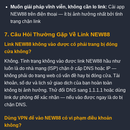
Muốn giải pháp vĩnh viễn, không cần lo link:
Cài app
NEW88 trên điện thoại — ít bị ảnh hưởng nhất bởi tình
trạng chặn link
7. Câu Hỏi Thường Gặp Về Link NEW88
Link NEW88 không vào được có phải trang bị đóng
cửa không?
Không. Tình trạng không vào được link NEW88 hầu như
luôn là do nhà mạng (ISP) chặn ở cấp DNS hoặc IP —
không phải do trang web có vấn đề hay bị đóng cửa. Tài
khoản, số dư và lịch sử giao dịch của bạn hoàn toàn
không bị ảnh hưởng. Thử đổi DNS sang 1.1.1.1 hoặc dùng
link dự phòng để xác nhận — nếu vào được ngay là do bị
chặn DNS.
Dùng VPN để vào NEW88 có vi phạm điều khoản
không?