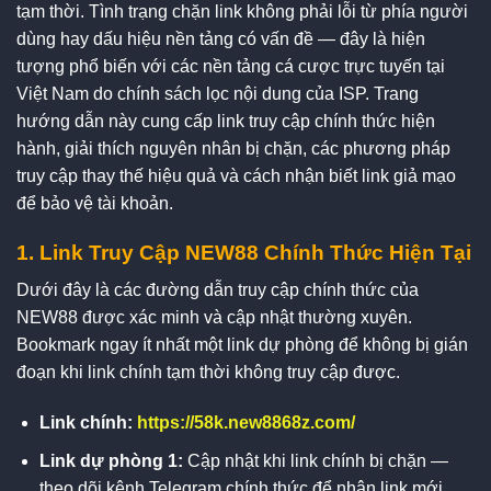
tạm thời. Tình trạng chặn link không phải lỗi từ phía người
dùng hay dấu hiệu nền tảng có vấn đề — đây là hiện
tượng phổ biến với các nền tảng cá cược trực tuyến tại
Việt Nam do chính sách lọc nội dung của ISP. Trang
hướng dẫn này cung cấp link truy cập chính thức hiện
hành, giải thích nguyên nhân bị chặn, các phương pháp
truy cập thay thế hiệu quả và cách nhận biết link giả mạo
để bảo vệ tài khoản.
1. Link Truy Cập NEW88 Chính Thức Hiện Tại
Dưới đây là các đường dẫn truy cập chính thức của
NEW88 được xác minh và cập nhật thường xuyên.
Bookmark ngay ít nhất một link dự phòng để không bị gián
đoạn khi link chính tạm thời không truy cập được.
Link chính:
https://58k.new8868z.com/
Link dự phòng 1:
Cập nhật khi link chính bị chặn —
theo dõi kênh Telegram chính thức để nhận link mới