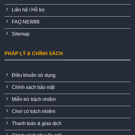
Liên hệ / Hỗ trợ
FAQ NEW88
Sitemap
PHÁP LÝ & CHÍNH SÁCH
Điều khoản sử dụng
Chính sách bảo mật
Miễn trừ trách nhiệm
Chơi có trách nhiệm
Thanh toán & giao dịch