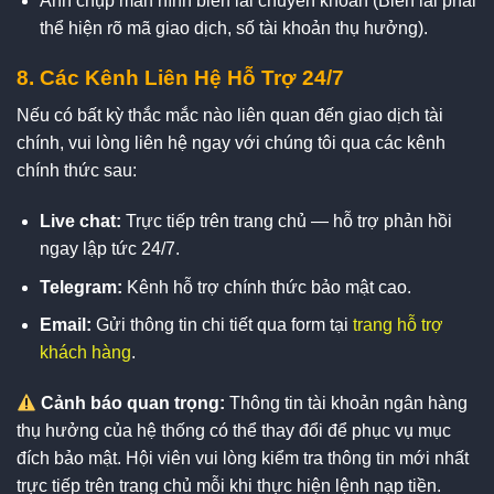
Ảnh chụp màn hình biên lai chuyển khoản (Biên lai phải
thể hiện rõ mã giao dịch, số tài khoản thụ hưởng).
8. Các Kênh Liên Hệ Hỗ Trợ 24/7
Nếu có bất kỳ thắc mắc nào liên quan đến giao dịch tài
chính, vui lòng liên hệ ngay với chúng tôi qua các kênh
chính thức sau:
Live chat:
Trực tiếp trên trang chủ — hỗ trợ phản hồi
ngay lập tức 24/7.
Telegram:
Kênh hỗ trợ chính thức bảo mật cao.
Email:
Gửi thông tin chi tiết qua form tại
trang hỗ trợ
khách hàng
.
Cảnh báo quan trọng:
Thông tin tài khoản ngân hàng
thụ hưởng của hệ thống có thể thay đổi để phục vụ mục
đích bảo mật. Hội viên vui lòng kiểm tra thông tin mới nhất
trực tiếp trên trang chủ mỗi khi thực hiện lệnh nạp tiền.