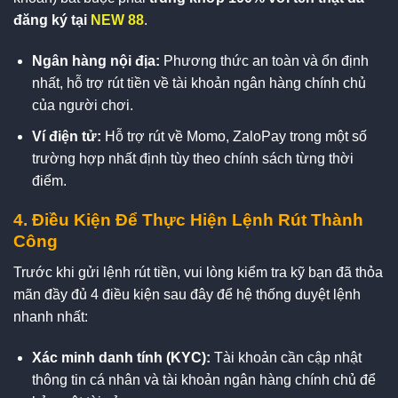
đăng ký tại
NEW 88
.
Ngân hàng nội địa:
Phương thức an toàn và ổn định
nhất, hỗ trợ rút tiền về tài khoản ngân hàng chính chủ
của người chơi.
Ví điện tử:
Hỗ trợ rút về Momo, ZaloPay trong một số
trường hợp nhất định tùy theo chính sách từng thời
điểm.
4. Điều Kiện Để Thực Hiện Lệnh Rút Thành
Công
Trước khi gửi lệnh rút tiền, vui lòng kiểm tra kỹ bạn đã thỏa
mãn đầy đủ 4 điều kiện sau đây để hệ thống duyệt lệnh
nhanh nhất:
Xác minh danh tính (KYC):
Tài khoản cần cập nhật
thông tin cá nhân và tài khoản ngân hàng chính chủ để