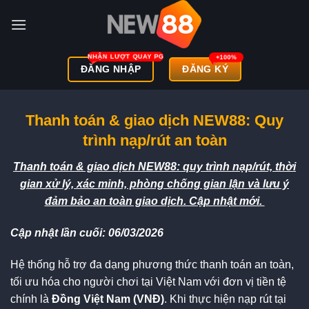
Skip
to
content
ĐĂNG NHẬP
ĐĂNG KÝ
Thanh toán & giao dịch NEW88: Quy
trình nạp/rút an toàn
Thanh toán & giao dịch NEW88: quy trình nạp/rút, thời
gian xử lý, xác minh, phòng chống gian lận và lưu ý
đảm bảo an toàn giao dịch. Cập nhật mới.
Cập nhật lần cuối:
06/03/2026
Hệ thống hỗ trợ đa dạng phương thức thanh toán an toàn,
tối ưu hóa cho người chơi tại Việt Nam với đơn vị tiền tệ
chính là
Đồng Việt Nam (VNĐ)
. Khi thực hiện nạp rút tại