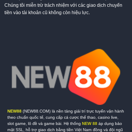
Chúng tôi miễn trừ trách nhiệm với các giao dịch chuyển
tiền vào tài khoản cũ không còn hiệu lực.
NEW88
(NEW88.COM) là nền tảng giải trí trực tuyến vận hành
theo chuẩn quốc tế, cung cấp cá cược thể thao, casino live,
slot game, lô đề và game bài. Hệ thống
NEW 88
áp dụng bảo
mật SSL, hỗ trợ giao dịch bằng tiền Việt Nam đồng và đội ngũ