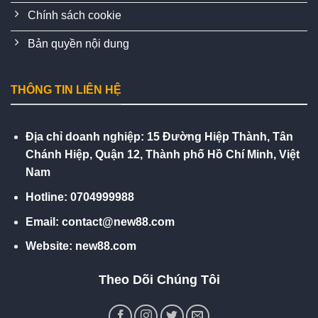
Chính sách cookie
Bản quyền nội dung
THÔNG TIN LIÊN HỆ
Địa chỉ doanh nghiệp: 15 Đường Hiệp Thành, Tân
Chánh Hiệp, Quận 12, Thành phố Hồ Chí Minh, Việt
Nam
Hotline: 0704999988
Email:
contact@new88.com
Website: new88.com
Theo Dõi Chúng Tôi