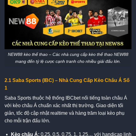
NEW88 kèo thể thao – Các nhà cung cấp kèo thể thao NEW88
mang đến tỷ lệ cược cạnh tranh cho nhiều giải đấu lớn.
2.1 Saba Sports (IBC) – Nhà Cung Cấp Kèo Châu Á Số
1
Saba Sports thuộc hệ thống IBCbet nổi tiếng toàn châu Á
với kèo châu Á chuẩn xác nhất thị trường. Giao diện tối
giản, tốc độ cập nhật realtime và hàng trăm loại kèo phụ
cho mỗi trận đấu lớn.
Kèo châu Á:
0.25, 0.5, 0.75, 1, 1.25… với handicap linh