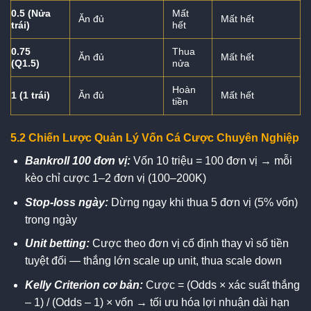
0.5 (Nửa
Mất
Ăn đủ
Mất hết
trái)
hết
0.75
Thua
Ăn đủ
Mất hết
(Q1.5)
nửa
Hoàn
1 (1 trái)
Ăn đủ
Mất hết
tiền
5.2 Chiến Lược Quản Lý Vốn Cá Cược Chuyên Nghiệp
Bankroll 100 đơn vị:
Vốn 10 triệu = 100 đơn vị → mỗi
kèo chỉ cược 1–2 đơn vị (100–200K)
Stop-loss ngày:
Dừng ngay khi thua 5 đơn vị (5% vốn)
trong ngày
Unit betting:
Cược theo đơn vị cố định thay vì số tiền
tuyệt đối — thắng lớn scale up unit, thua scale down
Kelly Criterion cơ bản:
Cược = (Odds × xác suất thắng
– 1) / (Odds – 1) × vốn → tối ưu hóa lợi nhuận dài hạn