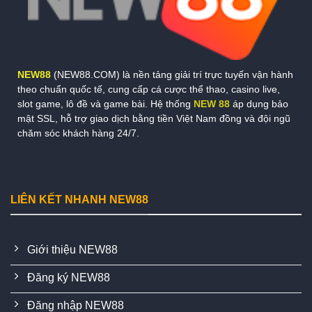
NEW88
(NEW88.COM) là nền tảng giải trí trực tuyến vận hành
theo chuẩn quốc tế, cung cấp cá cược thể thao, casino live,
slot game, lô đề và game bài. Hệ thống
NEW 88
áp dụng bảo
mật SSL, hỗ trợ giao dịch bằng tiền Việt Nam đồng và đội ngũ
chăm sóc khách hàng 24/7.
LIÊN KẾT NHANH NEW88
Giới thiệu NEW88
Đăng ký NEW88
Đăng nhập NEW88