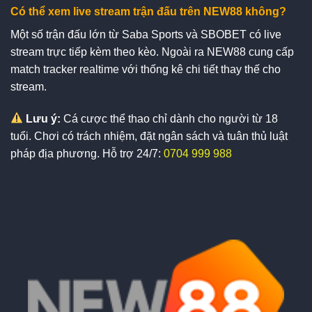
Có thể xem live stream trận đấu trên NEW88 không?
Một số trận đấu lớn từ Saba Sports và SBOBET có live
stream trực tiếp kèm theo kèo. Ngoài ra NEW88 cung cấp
match tracker realtime với thống kê chi tiết thay thế cho
stream.
Lưu ý:
Cá cược thể thao chỉ dành cho người từ 18
tuổi. Chơi có trách nhiệm, đặt ngân sách và tuân thủ luật
pháp địa phương. Hỗ trợ 24/7:
0704 999 988