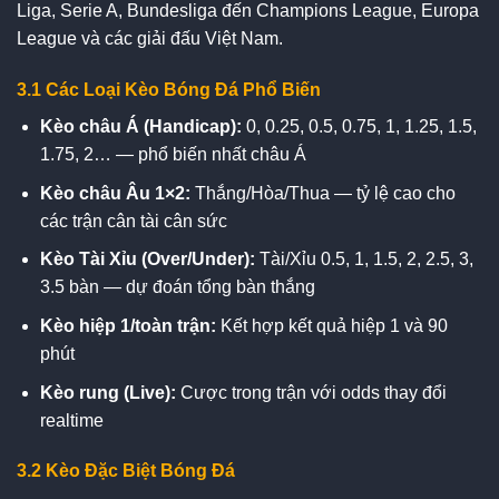
Liga, Serie A, Bundesliga đến Champions League, Europa
League và các giải đấu Việt Nam.
3.1 Các Loại Kèo Bóng Đá Phổ Biến
Kèo châu Á (Handicap):
0, 0.25, 0.5, 0.75, 1, 1.25, 1.5,
1.75, 2… — phổ biến nhất châu Á
Kèo châu Âu 1×2:
Thắng/Hòa/Thua — tỷ lệ cao cho
các trận cân tài cân sức
Kèo Tài Xỉu (Over/Under):
Tài/Xỉu 0.5, 1, 1.5, 2, 2.5, 3,
3.5 bàn — dự đoán tổng bàn thắng
Kèo hiệp 1/toàn trận:
Kết hợp kết quả hiệp 1 và 90
phút
Kèo rung (Live):
Cược trong trận với odds thay đổi
realtime
3.2 Kèo Đặc Biệt Bóng Đá