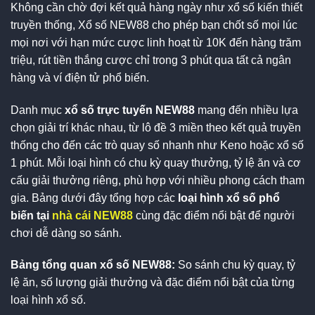
Không cần chờ đợi kết quả hàng ngày như xổ số kiến thiết
truyền thống, Xổ số NEW88 cho phép bạn chốt số mọi lúc
mọi nơi với hạn mức cược linh hoạt từ 10K đến hàng trăm
triệu, rút tiền thắng cược chỉ trong 3 phút qua tất cả ngân
hàng và ví điện tử phổ biến.
Danh mục
xổ số trực tuyến NEW88
mang đến nhiều lựa
chọn giải trí khác nhau, từ lô đề 3 miền theo kết quả truyền
thống cho đến các trò quay số nhanh như Keno hoặc xổ số
1 phút. Mỗi loại hình có chu kỳ quay thưởng, tỷ lệ ăn và cơ
cấu giải thưởng riêng, phù hợp với nhiều phong cách tham
gia. Bảng dưới đây tổng hợp các
loại hình xổ số phổ
biến tại
nhà cái NEW88
cùng đặc điểm nổi bật để người
chơi dễ dàng so sánh.
Bảng tổng quan xổ số NEW88:
So sánh chu kỳ quay, tỷ
lệ ăn, số lượng giải thưởng và đặc điểm nổi bật của từng
loại hình xổ số.