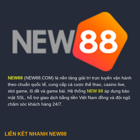
NEW88
(NEW88.COM) là nền tảng giải trí trực tuyến vận hành
theo chuẩn quốc tế, cung cấp cá cược thể thao, casino live,
slot game, lô đề và game bài. Hệ thống
NEW 88
áp dụng bảo
mật SSL, hỗ trợ giao dịch bằng tiền Việt Nam đồng và đội ngũ
chăm sóc khách hàng 24/7.
LIÊN KẾT NHANH NEW88