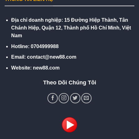
Địa chỉ doanh nghiệp: 15 Đường Hiệp Thành, Tân
Chánh Hiệp, Quận 12, Thành phố Hồ Chí Minh, Việt
Nam
Hotline: 0704999988
Email:
contact@new88.com
Website: new88.com
Theo Dõi Chúng Tôi