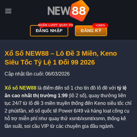
Skip
to
content
ĐĂNG NHẬP
ĐĂNG KÝ
Xổ Số NEW88 – Lô Đề 3 Miền, Keno
Siêu Tốc Tỷ Lệ 1 Đổi 99 2026
Cập nhật lần cuối: 06/03/2026
Xổ số NEW88
là điểm đến số 1 cho tín đồ lô đề với
tỷ lệ
ăn cao nhất thị trường 1:99
(lô 2 số), quay thưởng liên
tục 24/7 từ lô đề 3 miền truyền thống đến Keno siêu tốc chỉ
2 phút/lần, xổ số quốc tế Power 6/49 và hàng loạt công cụ
hỗ trợ miễn phí như quay thử xsmb/xsmt/xsmn, thống kê
tần suất, soi cầu VIP từ các chuyên gia đầu ngành.