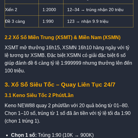
Xiến 2
1:2000
12–34 → trúng nhận 20 triệu
Đề 3 càng
1:990
123 → nhận 9.9 triệu
2.2 Xổ Số Miền Trung (XSMT) & Miền Nam (XSMN)
XSMT mở thưởng 16h15, XSMN 16h10 hàng ngày với tỷ
lệ tương tự XSMB. Đặc biệt XSMN có giải đặc biệt 6 số
giúp đánh đề 6 càng tỷ lệ 1:999999 nhưng thưởng lên đến
100 triệu.
3. Xổ Số Siêu Tốc – Quay Liên Tục 24/7
3.1 Keno Siêu Tốc 2 Phút/Lần
Keno NEW88 quay 2 phút/lần với 20 quả bóng từ 01–80.
Chọn 1–10 số, trúng từ 1 số đã ăn tiền với tỷ lệ tối đa 1:90
(chọn 1 trúng 1).
Chọn 1 số:
Trúng 1:90 (10K → 900K)