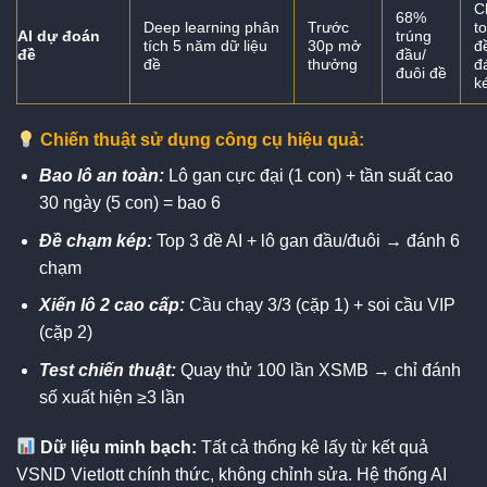
C
68%
Deep learning phân
Trước
t
AI dự đoán
trúng
tích 5 năm dữ liệu
30p mở
đ
đề
đầu/
đề
thưởng
đ
đuôi đề
k
Chiến thuật sử dụng công cụ hiệu quả:
Bao lô an toàn:
Lô gan cực đại (1 con) + tần suất cao
30 ngày (5 con) = bao 6
Đề chạm kép:
Top 3 đề AI + lô gan đầu/đuôi → đánh 6
chạm
Xiến lô 2 cao cấp:
Cầu chạy 3/3 (cặp 1) + soi cầu VIP
(cặp 2)
Test chiến thuật:
Quay thử 100 lần XSMB → chỉ đánh
số xuất hiện ≥3 lần
Dữ liệu minh bạch:
Tất cả thống kê lấy từ kết quả
VSND Vietlott chính thức, không chỉnh sửa. Hệ thống AI