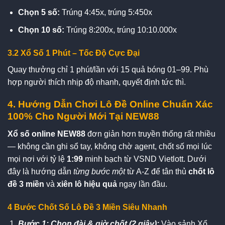
Chọn 5 số:
Trúng 4:45x, trúng 5:450x
Chọn 10 số:
Trúng 8:200x, trúng 10:10.000x
3.2 Xổ Số 1 Phút – Tốc Độ Cực Đại
Quay thưởng chỉ 1 phút/lần với 15 quả bóng 01–99. Phù
hợp người thích nhịp độ nhanh, quyết định tức thì.
4. Hướng Dẫn Chơi Lô Đề Online
Chuẩn Xác
100%
Cho Người Mới Tại NEW88
Xổ số online NEW88
đơn giản hơn truyền thống rất nhiều
— không cần ghi sổ tay, không chờ agent, chốt số mọi lúc
mọi nơi với tỷ lệ
1:99
minh bạch từ VSND Vietlott. Dưới
đây là hướng dẫn
từng bước một
từ A-Z để tân thủ
chốt lô
đề 3 miền
và
xiên lô hiệu quả
ngay lần đầu.
4 Bước Chốt Số Lô Đề 3 Miền Siêu Nhanh
Bước 1: Chọn đài & giờ chốt (2 giây):
Vào sảnh Xổ