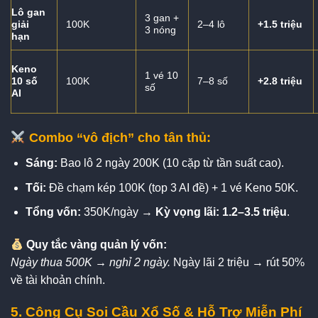
Lô gan
3 gan +
giải
100K
2–4 lô
+1.5 triệu
3 nóng
hạn
Keno
1 vé 10
10 số
100K
7–8 số
+2.8 triệu
số
AI
Combo “vô địch” cho tân thủ:
Sáng:
Bao lô 2 ngày 200K (10 cặp từ tần suất cao).
Tối:
Đề chạm kép 100K (top 3 AI đề) + 1 vé Keno 50K.
Tổng vốn:
350K/ngày →
Kỳ vọng lãi: 1.2–3.5 triệu
.
Quy tắc vàng quản lý vốn:
Ngày thua 500K → nghỉ 2 ngày.
Ngày lãi 2 triệu → rút 50%
về tài khoản chính.
5. Công Cụ Soi Cầu Xổ Số & Hỗ Trợ Miễn Phí