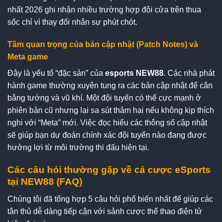
nhất 2026 ghi nhận nhiều trường hợp đội cửa trên thua
sốc chỉ vì thay đổi nhân sự phút chót.
Tầm quan trọng của bản cập nhật (Patch Notes) và
Meta game
Đây là yếu tố “đặc sản” của
esports NEW88
. Các nhà phát
hành game thường xuyên tung ra các bản cập nhật để cân
bằng tướng và vũ khí. Một đội tuyển có thể cực mạnh ở
phiên bản cũ nhưng lại sa sút thảm hại nếu không kịp thích
nghi với “Meta” mới. Việc đọc hiểu các thông số cập nhật
sẽ giúp bạn dự đoán chính xác đội tuyển nào đang được
hưởng lợi từ môi trường thi đấu hiện tại.
Các câu hỏi thường gặp về cá cược eSports
tại NEW88 (FAQ)
Chúng tôi đã tổng hợp 5 câu hỏi phổ biến nhất để giúp các
tân thủ dễ dàng tiếp cận với sảnh cược thể thao điện tử