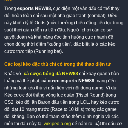
Trong
esports NEW88
, cục diện một ván đấu có thể thay
đổi hoàn toàn chỉ sau một pha giao tranh (combat). Điều
này khiến tỷ lệ Odds (mức thưởng) biến động liên tục trong
suốt thời gian diễn ra trận đấu. Người chơi cần có sự
quyết đoán và khả năng đọc tình huống cực nhanh để
chọn đúng thời điểm “xuống tiền”, đặc biệt là ở các kèo
cược trực tiếp (Running bet).
Các loại kèo đặc thù chỉ có trong thể thao điện tử
Khác với
cá cược bóng đá NEW88
chỉ xoay quanh bàn
thắng và thẻ phạt,
cá cược esports NEW88
mang đến
những loại kèo thú vị gắn liền với nội dung game. Ví dụ:
Kèo cược đội thắng vòng lục quân (Pistol Round) trong
CS2, kèo đội ăn Baron đầu tiên trong LOL, hay kèo cược
đội đạt 10 mạng trước (Race to 10 kills) trong các game
đối kháng. Bạn có thể tham khảo thêm định nghĩa về các
môn thi đấu này tại
wikipedia.org
để nắm rõ luật thi đấu cơ