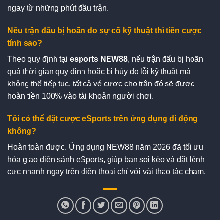
ngay từ những phút đầu trận.
Nếu trận đấu bị hoãn do sự cố kỹ thuật thì tiền cược
tính sao?
Theo quy định tại
esports NEW88
, nếu trận đấu bị hoãn
quá thời gian quy định hoặc bị hủy do lỗi kỹ thuật mà
không thể tiếp tục, tất cả vé cược cho trận đó sẽ được
hoàn tiền 100% vào tài khoản người chơi.
Tôi có thể đặt cược eSports trên ứng dụng di động
không?
Hoàn toàn được. Ứng dụng NEW88 năm 2026 đã tối ưu
hóa giao diện sảnh eSports, giúp bạn soi kèo và đặt lệnh
cực nhanh ngay trên điện thoại chỉ với vài thao tác chạm.