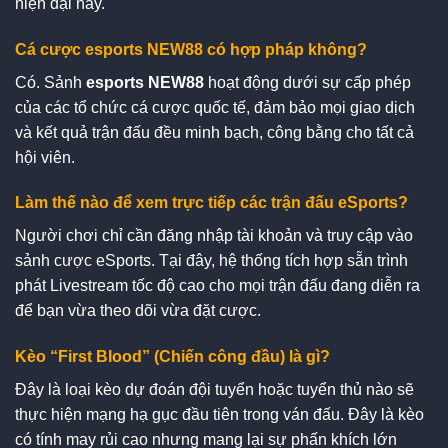
hiện đại này.
Cá cược esports NEW88 có hợp pháp không?
Có. Sảnh
esports NEW88
hoạt động dưới sự cấp phép
của các tổ chức cá cược quốc tế, đảm bảo mọi giao dịch
và kết quả trận đấu đều minh bạch, công bằng cho tất cả
hội viên.
Làm thế nào để xem trực tiếp các trận đấu eSports?
Người chơi chỉ cần đăng nhập tài khoản và truy cập vào
sảnh cược eSports. Tại đây, hệ thống tích hợp sẵn trình
phát Livestream tốc độ cao cho mọi trận đấu đang diễn ra
để bạn vừa theo dõi vừa đặt cược.
Kèo “First Blood” (Chiến công đầu) là gì?
Đây là loại kèo dự đoán đội tuyển hoặc tuyển thủ nào sẽ
thực hiện mạng hạ gục đầu tiên trong ván đấu. Đây là kèo
có tính may rủi cao nhưng mang lại sự phấn khích lớn