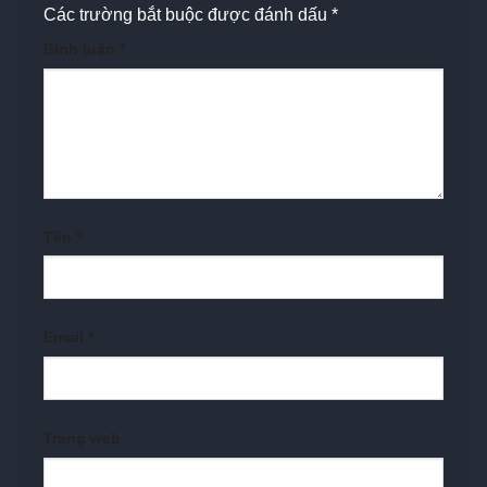
Các trường bắt buộc được đánh dấu
*
Bình luận
*
Tên
*
Email
*
Trang web