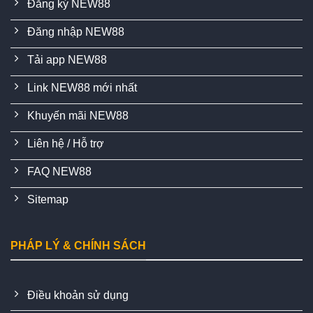
Đăng ký NEW88
Đăng nhập NEW88
Tải app NEW88
Link NEW88 mới nhất
Khuyến mãi NEW88
Liên hệ / Hỗ trợ
FAQ NEW88
Sitemap
PHÁP LÝ & CHÍNH SÁCH
Điều khoản sử dụng