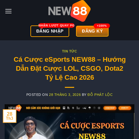
Skip
to
content
ĐĂNG NHẬP
ĐĂNG KÝ
TIN TỨC
Cá Cược eSports NEW88 – Hướng
Dẫn Đặt Cược LOL, CSGO, Dota2
Tỷ Lệ Cao 2026
POSTED ON
28 THÁNG 3, 2026
BY
ĐỖ PHÁT LỘC
28
Th3