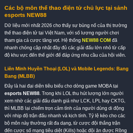
Các bộ môn thể thao điện tử chủ lực tại sảnh
esports NEW88
Dữ liệu mới nhất 2026 cho thấy sự bùng nổ của thị trường
thể thao điện tử tại Việt Nam, với số lượng người chơi
tham gia cá cược tăng vọt. Hệ thống
NEW88 COM
đã
nhanh chóng cập nhật đầy đủ các giải đấu lớn nhỏ từ cấp
độ khu vực đến thế giới để đáp ứng nhu cầu của hội viên.
Liên Minh Huyền Thoại (LOL) và Mobile Legends: Bang
Bang (MLBB)
Đây là hai đại diện tiêu biểu cho dòng game MOBA tại
esports NEW88
. Trong khi LOL thu hút lượng lớn người
xem nhờ các giải đấu danh giá như LCK, LPL hay CKTG,
thì MLBB lại chiếm trọn cảm tình của người dùng di động
với nhịp độ trận đấu nhanh và kịch tính. Tỷ lệ kèo cho các
bộ môn này thường rất đa dạng, từ cược đội thắng trận
đến cược số mạng tiêu diệt (Kills) hoặc đội ăn được Rồng