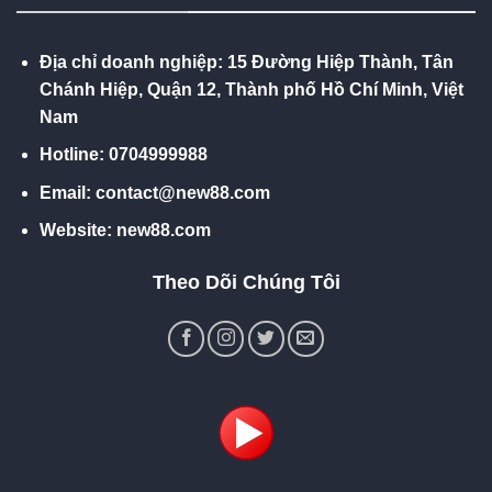
Địa chỉ doanh nghiệp: 15 Đường Hiệp Thành, Tân
Chánh Hiệp, Quận 12, Thành phố Hồ Chí Minh, Việt
Nam
Hotline: 0704999988
Email:
contact@new88.com
Website: new88.com
Theo Dõi Chúng Tôi