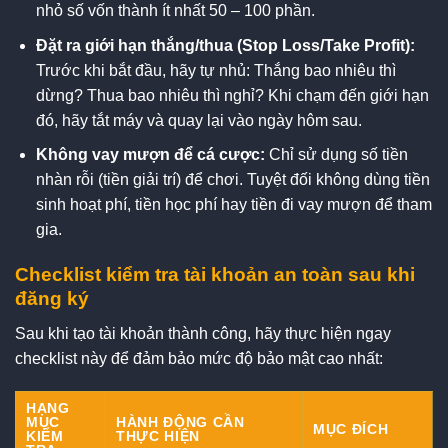
nhỏ số vốn thành ít nhất 50 – 100 phần.
Đặt ra giới hạn thắng/thua (Stop Loss/Take Profit):
Trước khi bắt đầu, hãy tự nhủ: Thắng bao nhiêu thì
dừng? Thua bao nhiêu thì nghỉ? Khi chạm đến giới hạn
đó, hãy tắt máy và quay lại vào ngày hôm sau.
Không vay mượn để cá cược:
Chỉ sử dụng số tiền
nhàn rỗi (tiền giải trí) để chơi. Tuyệt đối không dùng tiền
sinh hoạt phí, tiền học phí hay tiền đi vay mượn để tham
gia.
Checklist kiểm tra tài khoản an toàn sau khi
đăng ký
Sau khi tạo tài khoản thành công, hãy thực hiện ngay
checklist này để đảm bảo mức độ bảo mật cao nhất:
HẠNG
MỤC
HÀNH ĐỘNG CẦN
MỤC ĐÍCH
KIỂM
THỰC HIỆN