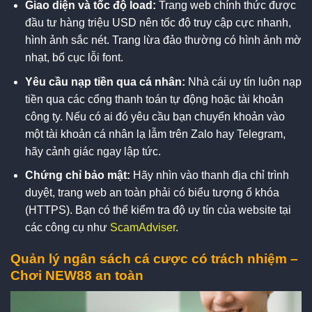
Giao diện và tốc độ load:
Trang web chính thức được
đầu tư hàng triệu USD nên tốc độ truy cập cực nhanh,
hình ảnh sắc nét. Trang lừa đảo thường có hình ảnh mờ
nhạt, bố cục lỗi font.
Yêu cầu nạp tiền qua cá nhân:
Nhà cái uy tín luôn nạp
tiền qua các cổng thanh toán tự động hoặc tài khoản
công ty. Nếu có ai đó yêu cầu bạn chuyển khoản vào
một tài khoản cá nhân lạ lẫm trên Zalo hay Telegram,
hãy cảnh giác ngay lập tức.
Chứng chỉ bảo mật:
Hãy nhìn vào thanh địa chỉ trình
duyệt, trang web an toàn phải có biểu tượng ổ khóa
(HTTPS). Bạn có thể kiểm tra độ uy tín của website tại
các công cụ như
ScamAdviser
.
Quản lý ngân sách cá cược có trách nhiệm –
Chơi NEW88 an toàn