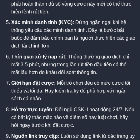
phải hoàn thành đủ số vòng cược này mới có thể thực
hiện lệnh rút tiền.
Xác minh danh tính (KYC):
Đừng ngần ngại khi hệ
thống yêu cầu xác minh danh tính. Đây là bước bắt
buộc để đảm bảo chính bạn là người thực hiện các giao
dịch tài chính lớn.
Thời gian xử lý nạp rút:
Thông thường giao dịch chỉ
mất 3-5 phút, nhưng trong lần rút tiền đầu tiên có thể
mất lâu hơn do khâu đối soát thông tin.
Giới hạn đặt cược:
Mỗi trò chơi đều có mức cược tối
thiểu và tối đa. Hãy kiểm tra kỹ để phù hợp với ngân
sách cá nhân.
Hỗ trợ trực tuyến:
Đội ngũ CSKH hoạt động 24/7. Nếu
có bất kỳ thắc mắc nào về điểm số hay luật chơi, hãy
hỏi ngay trước khi đặt cược.
Nguồn link truy cập:
Luôn sử dụng link từ các trang uy