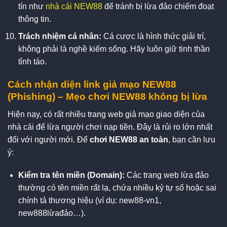
tín như
nhà cái NEW88
để tránh bị lừa đảo chiếm đoạt
thông tin.
Trách nhiệm cá nhân:
Cá cược là hình thức giải trí,
không phải là nghề kiếm sống. Hãy luôn giữ tinh thần
tỉnh táo.
Cách nhận diện link giả mạo NEW88
(Phishing) – Mẹo chơi NEW88 không bị lừa
Hiện nay, có rất nhiều trang web giả mạo giao diện của
nhà cái để lừa người chơi nạp tiền. Đây là rủi ro lớn nhất
đối với người mới. Để
chơi NEW88 an toàn
, bạn cần lưu
ý:
Kiểm tra tên miền (Domain):
Các trang web lừa đảo
thường có tên miền rất lạ, chứa nhiều ký tự số hoặc sai
chính tả thương hiệu (ví dụ: new88-vn1,
new888lừađảo…).