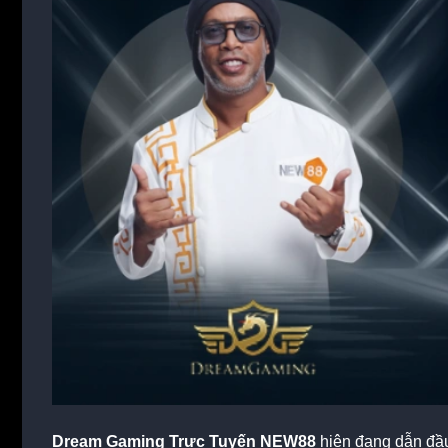
Dream Gaming Trực Tuyến NEW88
hiện đang dẫn đầu 