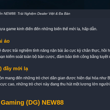
n NEW88: Trải Nghiệm Dealer Việt & Đa Bàn
tựa game kinh điển đến những biến thể mới lạ, hấp dẫn.
i ảo
 được trải nghiệm tính năng nặn bài ảo cực kỳ chân thực, hồi 
bạn kiểm soát toàn bộ bàn cược, đảm bảo tính công bằng tuyệt đ
) đầy mới lạ
òn mang đến những trò chơi dân gian được hiện đại hóa như Bu
n cực cao, những trò chơi này đang thu hút một lượng lớn ngườ
m Gaming (DG) NEW88