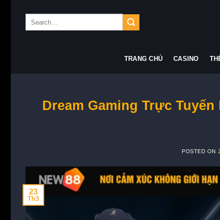
Skip
to
content
TRANG CHỦ
CASINO
TH
Dream Gaming Trực Tuyến N
POSTED ON
23
Th3