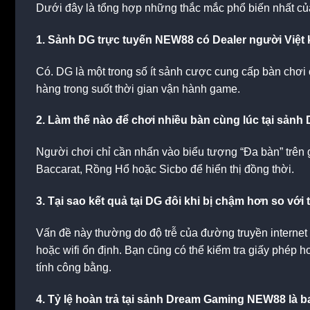
Dưới đây là tổng hợp những thắc mắc phổ biến nhất củ
1. Sảnh DG trực tuyến NEW88 có Dealer người Việt
Có. DG là một trong số ít sảnh cược cung cấp bàn chơi 
hàng trong suốt thời gian vận hành game.
2. Làm thế nào để chơi nhiều bàn cùng lúc tại sảnh
Người chơi chỉ cần nhấn vào biểu tượng “Đa bàn” trên 
Baccarat, Rồng Hổ hoặc Sicbo để hiển thị đồng thời.
3. Tại sao kết quả tại DG đôi khi bị chậm hơn so với 
Vấn đề này thường do độ trễ của đường truyền internet
hoặc wifi ổn định. Bạn cũng có thể kiểm tra giấy phép 
tính công bằng.
4. Tỷ lệ hoàn trả tại sảnh Dream Gaming NEW88 là 