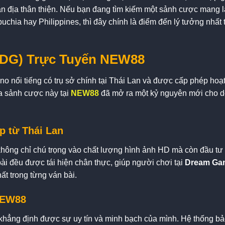
bản địa thân thiện. Nếu bạn đang tìm kiếm một sảnh cược mang 
chia hay Philippines, thì đây chính là điểm đến lý tưởng nhất 
 (DG) Trực Tuyến NEW88
 nổi tiếng có trụ sở chính tại Thái Lan và được cấp phép hoạ
a sảnh cược này tại
NEW88
đã mở ra một kỷ nguyên mới cho 
p từ Thái Lan
không chỉ chú trọng vào chất lượng hình ảnh HD mà còn đầu t
bài đều được tái hiện chân thực, giúp người chơi tại
Dream Ga
t trong từng ván bài.
 NEW88
hẳng định được sự uy tín và minh bạch của mình. Hệ thống bả