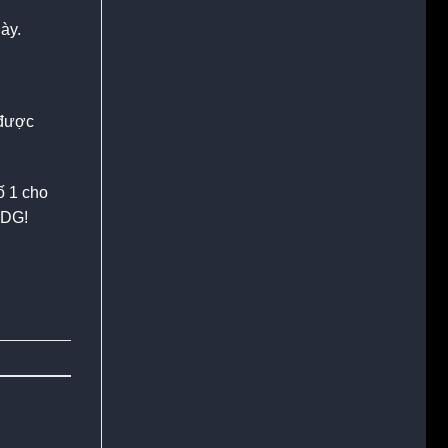
ày.
 được
ố 1 cho
 DG!