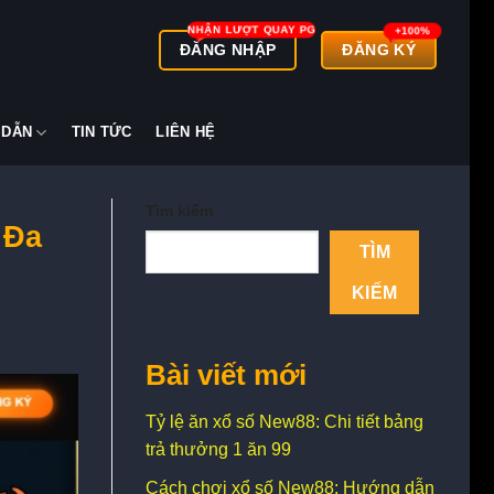
ĐĂNG NHẬP
ĐĂNG KÝ
 DẪN
TIN TỨC
LIÊN HỆ
Tìm kiếm
 Đa
TÌM
KIẾM
Bài viết mới
Tỷ lệ ăn xổ số New88: Chi tiết bảng
trả thưởng 1 ăn 99
Cách chơi xổ số New88: Hướng dẫn