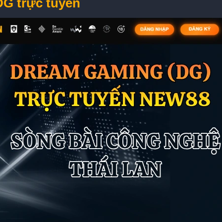
DG trực tuyến