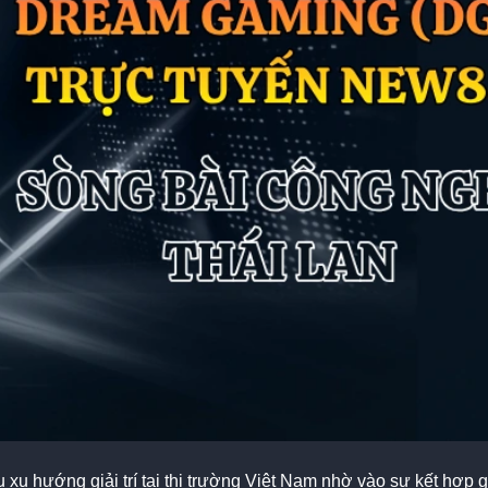
xu hướng giải trí tại thị trường Việt Nam nhờ vào sự kết hợp 