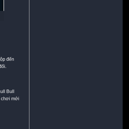
hộp đến
ối.
ll Bull
i chơi mới