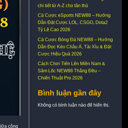
chi tiết từ A-Z cho tân thủ
Cá Cược eSports NEW88 – Hướng
Dẫn Đặt Cược LOL, CSGO, Dota2
Tỷ Lệ Cao 2026
Cá Cược Bóng Đá NEW88 – Hướng
Dẫn Đọc Kèo Châu Á, Tài Xỉu & Đặt
Cược Hiệu Quả 2026
Cách Chơi Tiến Lên Miền Nam &
Sâm Lốc NEW88 Thắng Đều –
Chiến Thuật Pro 2026
Bình luận gần đây
Không có bình luận nào để hiển thị.
giữa công