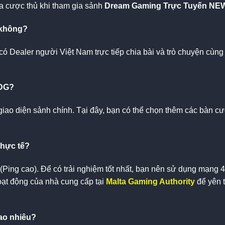
a cược thủ khi tham gia sảnh
Dream Gaming Trực Tuyến NE
 không?
có Dealer người Việt Nam trực tiếp chia bài và trò chuyện cùn
 DG?
giao diện sảnh chính. Tại đây, bạn có thể chọn thêm các bàn c
thực tế?
 (Ping cao). Để có trải nghiệm tốt nhất, bạn nên sử dụng mạng
hoạt động của nhà cung cấp tại
Malta Gaming Authority
để yên 
bao nhiêu?