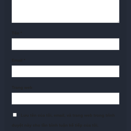
Tên
*
Email
*
Trang web
Lưu tên của tôi, email, và trang web trong trình
duyệt này cho lần bình luận kế tiếp của tôi.