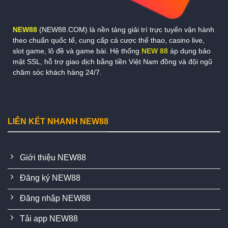
NEW88
(NEW88.COM) là nền tảng giải trí trực tuyến vận hành
theo chuẩn quốc tế, cung cấp cá cược thể thao, casino live,
slot game, lô đề và game bài. Hệ thống
NEW 88
áp dụng bảo
mật SSL, hỗ trợ giao dịch bằng tiền Việt Nam đồng và đội ngũ
chăm sóc khách hàng 24/7.
LIÊN KẾT NHANH NEW88
Giới thiệu NEW88
Đăng ký NEW88
Đăng nhập NEW88
Tải app NEW88