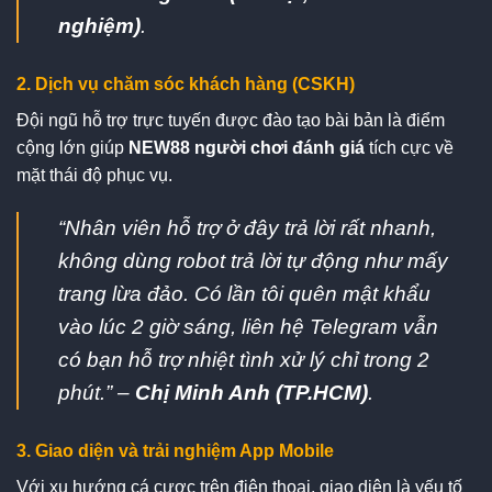
nghiệm)
.
2. Dịch vụ chăm sóc khách hàng (CSKH)
Đội ngũ hỗ trợ trực tuyến được đào tạo bài bản là điểm
cộng lớn giúp
NEW88 người chơi đánh giá
tích cực về
mặt thái độ phục vụ.
“Nhân viên hỗ trợ ở đây trả lời rất nhanh,
không dùng robot trả lời tự động như mấy
trang lừa đảo. Có lần tôi quên mật khẩu
vào lúc 2 giờ sáng, liên hệ Telegram vẫn
có bạn hỗ trợ nhiệt tình xử lý chỉ trong 2
phút.”
–
Chị Minh Anh (TP.HCM)
.
3. Giao diện và trải nghiệm App Mobile
Với xu hướng cá cược trên điện thoại, giao diện là yếu tố