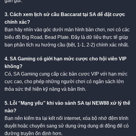
gần gũi.
3. Cách xem lịch sử cầu Baccarat tại SA để đặt cược
chính xác?
Bạn hãy nhìn vào góc dưới màn hình bàn chơi, nơi có các
biểu đồ Big Road, Bead Plate. Đây là dữ liệu thực tế giúp
bạn phân tích xu hướng cầu (bệt, 1-1, 2-2) chính xác nhất.
4. SA Gaming có giới hạn mức cược cho hội viên VIP
không?
Có, SA Gaming cung cấp các bàn cược VIP với hạn mức
cực cao, cho phép những người chơi có ngân sách lớn
thỏa sức thể hiện kỹ năng và bản lĩnh.
5. Lỗi “Mạng yếu” khi vào sảnh SA tại NEW88 xử lý thế
nào?
Bạn nên kiểm tra lại kết nối internet, xóa bộ nhớ đệm trình
duyệt hoặc chuyển sang sử dụng ứng dụng di động để có
đường truyền ổn định hơn.