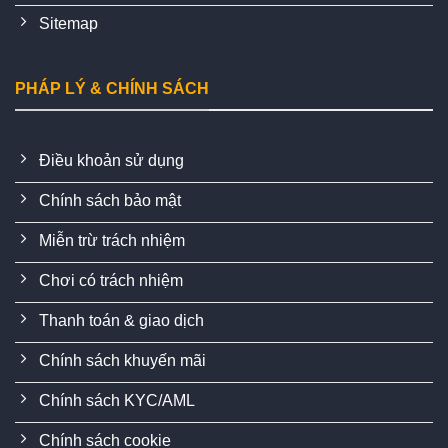
Sitemap
PHÁP LÝ & CHÍNH SÁCH
Điều khoản sử dụng
Chính sách bảo mật
Miễn trừ trách nhiệm
Chơi có trách nhiệm
Thanh toán & giao dịch
Chính sách khuyến mãi
Chính sách KYC/AML
Chính sách cookie