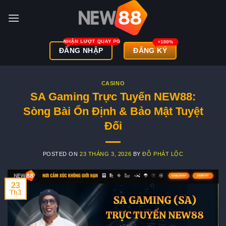
Skip
to
content
ĐĂNG NHẬP
ĐĂNG KÝ
CASINO
SA Gaming Trực Tuyến NEW88:
Sòng Bài Ổn Định & Bảo Mật Tuyệt
Đối
POSTED ON
23 THÁNG 3, 2026
BY
ĐỖ PHÁT LỘC
23
Th3