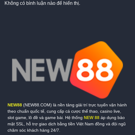
Không có bình luận nào để hiển thị.
NEW88
(NEW88.COM) là nền tảng giải trí trực tuyến vận hành
theo chuẩn quốc tế, cung cấp cá cược thể thao, casino live,
slot game, lô đề và game bài. Hệ thống
NEW 88
áp dụng bảo
mật SSL, hỗ trợ giao dịch bằng tiền Việt Nam đồng và đội ngũ
chăm sóc khách hàng 24/7.