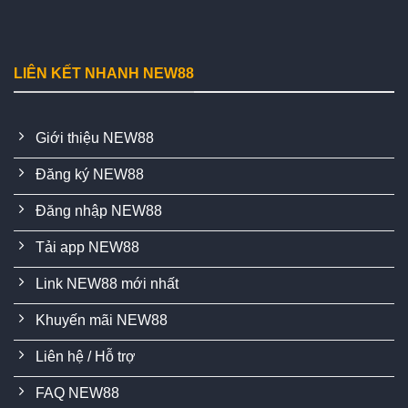
LIÊN KẾT NHANH NEW88
Giới thiệu NEW88
Đăng ký NEW88
Đăng nhập NEW88
Tải app NEW88
Link NEW88 mới nhất
Khuyến mãi NEW88
Liên hệ / Hỗ trợ
FAQ NEW88